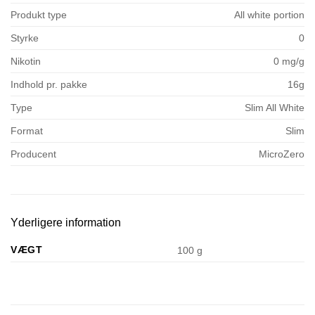
Produkt type
All white portion
Styrke
0
Nikotin
0 mg/g
Indhold pr. pakke
16g
Type
Slim All White
Format
Slim
Producent
MicroZero
Yderligere information
VÆGT
100 g