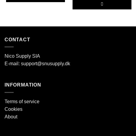
Dette
vare
Dette
har
vare
flere
har
varianter.
flere
CONTACT
Mulighederne
varianter.
kan
Mulighederne
vælges
kan
Nico Supply SIA
på
vælges
E-mail:
support@snusupply.dk
varesiden
på
varesiden
INFORMATION
Terms of service
Cookies
About