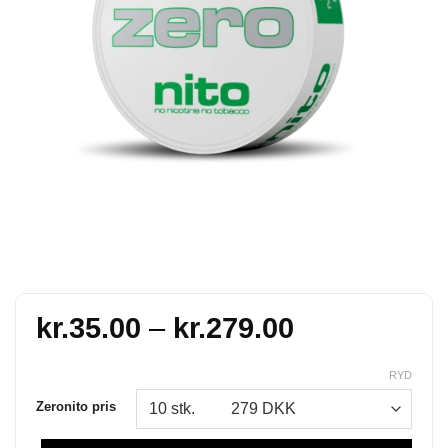
Prisinterval:
kr.
35.00
–
kr.
279.00
kr.35.00
til
RYD
kr.279.00
Zeronito pris