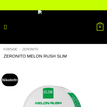
Fortsæt
til
indhold
0
FORSIDE
/
ZERONITO
ZERONITO MELON RUSH SLIM
Nikotinfri