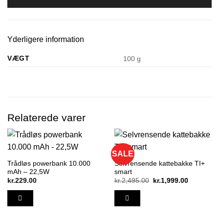
Yderligere information
VÆGT
100 g
Relaterede varer
SALE
Trådløs powerbank 10.000
Selvrensende kattebakke TI+
mAh – 22,5W
smart
Den
Den
kr.
229.00
kr.
2,495.00
kr.
1,999.00
oprindelige
aktuelle
pris
pris
var:
er:
kr.2,495.00.
kr.1,999.0