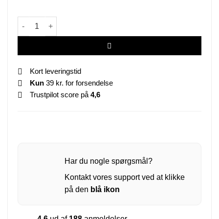
Interaktivt kattelegetøj med bevægelse antal
Kort leveringstid
Kun
39 kr. for forsendelse
Trustpilot score på
4,6
Har du nogle spørgsmål?
Kontakt vores support ved at klikke
på den
blå ikon
4.6
ud af
188
anmeldelser