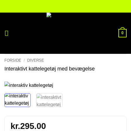
Fortsæt
til
indhold
0
FORSIDE
/
DIVERSE
Interaktivt kattelegetøj med bevægelse
kr.
295.00