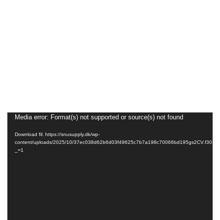
Media error: Format(s) not supported or source(s) not found
Videoafspiller
Download fil: https://snusupply.dk/wp-
content/uploads/2025/10/37ec038d62b6d03f49625c7b7a198c70066bd195gs2CV.f30.m
_=1