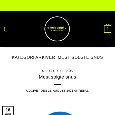
Fortsæt
til
indhold
0
KATEGORI ARKIVER:
MEST SOLGTE SNUS
MEST SOLGTE SNUS
Mest solgte snus
UDGIVET DEN
16. AUGUST 2021
AF
REBAZ
16
aug