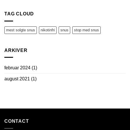
Mest
alternativ
solgte
til
snus
TAG CLOUD
snus
–
Oplev
vores
mest solgte snus
nikotinfri
snus
stop med snus
nikotinfrie
snusmuligheder!
ARKIVER
februar 2024
(1)
august 2021
(1)
CONTACT