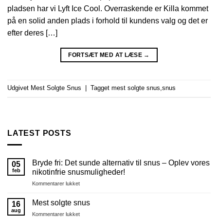
pladsen har vi Lyft Ice Cool. Overraskende er Killa kommet
på en solid anden plads i forhold til kundens valg og det er
efter deres […]
FORTSÆT MED AT LÆSE
→
Udgivet
Mest Solgte Snus
|
Tagget
mest solgte snus
,
snus
LATEST POSTS
Bryde fri: Det sunde alternativ til snus – Oplev vores
05
feb
nikotinfrie snusmuligheder!
til
Kommentarer lukket
Bryde
fri:
Mest solgte snus
16
Det
aug
til
Kommentarer lukket
sunde